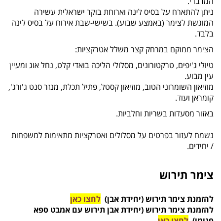
המדברי.
ניתן להתארח על בסיס לינה וארוחת בוקר ישראלית עשירה
המוגשת לצימר (באמצע שבוע). בשישי-שבת אירוח על בסיס לינה
בלבד.
הצימר ממוקם במרחק קצר משלל אטרקציות:
טיולי ג'יפים, טרקטורונים, מסלולי הליכה בואדי קלט, נחל אוג ומעיין
עין מבוע.
מוזיאון השומרוני הטוב, מוזיאון קסטל, פתיל תכלת, מנזר סנט ג'ורג',
קומראן ועוד.
באזור מסעדות בשריות וחלביות.
נשמח לעזור בפרטים על מסלולים ואטרקציות מתאימות למשפחות
/ יחידים.
צימר תירוש
להזמנת צימר תירוש (יחידת אבן)
לחצו כאן
להזמנת צימר תירוש (יחידת אבן תירוש עם אמבט ספא
פנימי)
לחצו כאן